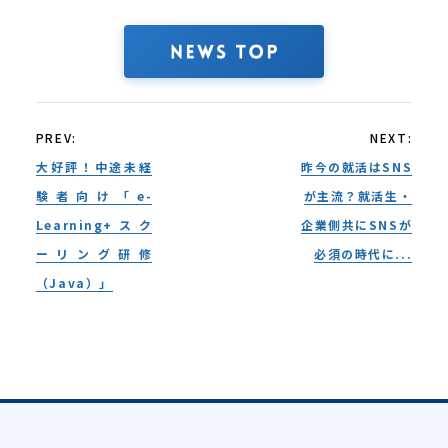
PREV:
NEXT:
大好評！中途未経
昨今の就活はSNS
験者向け「e-
が主流？就活生・
Learning+スク
企業側共にSNSが
ーリング研修
必須の時代に...
（Java）」