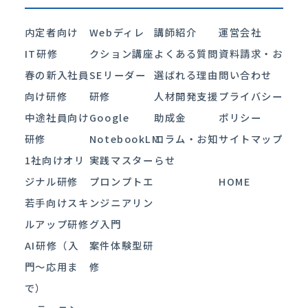
内定者向け
Webディレ
講師紹介
運営会社
IT研修
クション講座
よくある質問
資料請求・お
春の新入社員
SEリーダー
選ばれる理由
問い合わせ
向け研修
研修
人材開発支援
プライバシー
中途社員向け
Google
助成金
ポリシー
研修
NotebookLM
コラム・お知
サイトマップ
1社向けオリ
実践マスター
らせ
ジナル研修
プロンプトエ
HOME
若手向けスキ
ンジニアリン
ルアップ研修
グ入門
AI研修（入
案件体験型研
門〜応用ま
修
で）