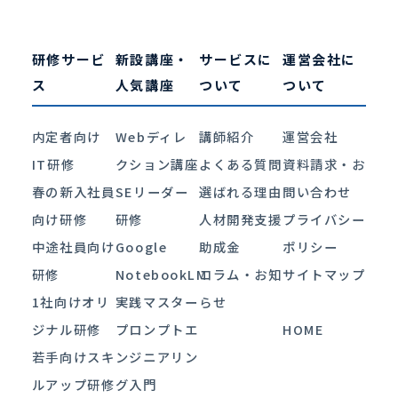
研修サービ
新設講座・
サービスに
運営会社に
ス
人気講座
ついて
ついて
内定者向け
Webディレ
講師紹介
運営会社
IT研修
クション講座
よくある質問
資料請求・お
春の新入社員
SEリーダー
選ばれる理由
問い合わせ
向け研修
研修
人材開発支援
プライバシー
中途社員向け
Google
助成金
ポリシー
研修
NotebookLM
コラム・お知
サイトマップ
1社向けオリ
実践マスター
らせ
ジナル研修
プロンプトエ
HOME
若手向けスキ
ンジニアリン
ルアップ研修
グ入門