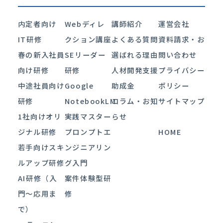
内定者向け
Webディレ
講師紹介
運営会社
IT研修
クション講座
よくある質問
資料請求・お
春の新入社員
SEリーダー
選ばれる理由
問い合わせ
向け研修
研修
人材開発支援
プライバシー
中途社員向け
Google
助成金
ポリシー
研修
NotebookLM
コラム・お知
サイトマップ
1社向けオリ
実践マスター
らせ
ジナル研修
プロンプトエ
HOME
若手向けスキ
ンジニアリン
ルアップ研修
グ入門
AI研修（入
案件体験型研
門〜応用ま
修
で）