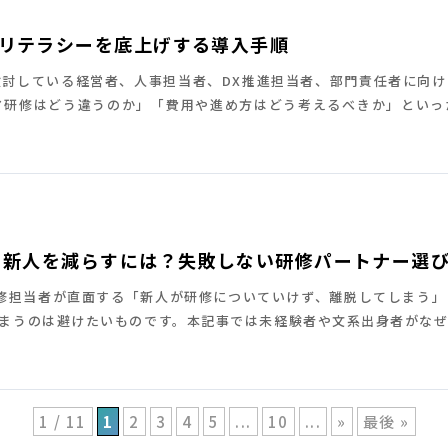
のリテラシーを底上げする導入手順
検討している経営者、人事担当者、DX推進担当者、部門責任者に向け
ニア研修はどう違うのか」「費用や進め方はどう考えるべきか」とい
い』新人を減らすには？失敗しない研修パートナー選
研修担当者が直面する「新人が研修についていけず、離脱してしまう
まうのは避けたいものです。本記事では未経験者や文系出身者がな
1 / 11
1
2
3
4
5
...
10
...
»
最後 »