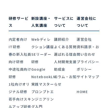
研修サービ
新設講座・
サービスに
運営会社に
ス
人気講座
ついて
ついて
内定者向け
Webディレ
講師紹介
運営会社
IT研修
クション講座
よくある質問
資料請求・お
春の新入社員
SEリーダー
選ばれる理由
問い合わせ
向け研修
研修
人材開発支援
プライバシー
中途社員向け
Google
助成金
ポリシー
研修
NotebookLM
コラム・お知
サイトマップ
1社向けオリ
実践マスター
らせ
ジナル研修
プロンプトエ
HOME
若手向けスキ
ンジニアリン
ルアップ研修
グ入門